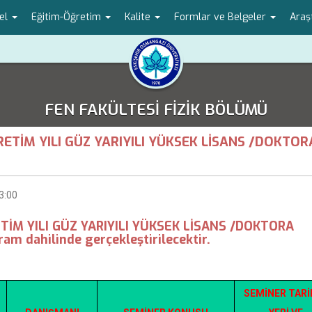
el
Eğitim-Öğretim
Kalite
Formlar ve Belgeler
Araş
FEN FAKÜLTESİ FİZİK BÖLÜMÜ
RETİM YILI GÜZ YARIYILI YÜKSEK LİSANS /DOKTOR
13:00
TİM YILI GÜZ YARIYILI YÜKSEK LİSANS /DOKTORA
m dahilinde gerçekleştirilecektir.
SEMİNER TARİ