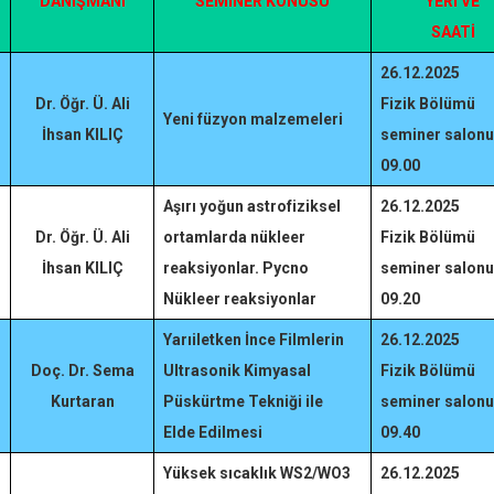
DANIŞMANI
SEMİNER KONUSU
YERİ VE
SAATİ
26.12.2025
Dr. Öğr. Ü. Ali
Fizik Bölümü
Yeni füzyon malzemeleri
İhsan KILIÇ
seminer salonu
09.00
Aşırı yoğun astrofiziksel
26.12.2025
Dr. Öğr. Ü. Ali
ortamlarda nükleer
Fizik Bölümü
İhsan KILIÇ
reaksiyonlar. Pycno
seminer salonu
Nükleer
reaksiyonlar
09.20
Yarıiletken İnce Filmlerin
26.12.2025
Doç. Dr. Sema
Ultrasonik Kimyasal
Fizik Bölümü
Kurtaran
Püskürtme Tekniği ile
seminer salonu
Elde
Edilmesi
09.40
Yüksek sıcaklık WS2/WO3
26.12.2025