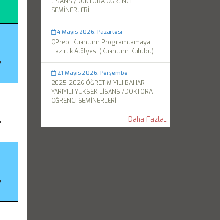
LİSANS /DOKTORA ÖĞRENCİ
SEMİNERLERİ
4 Mayıs 2026, Pazartesi
QPrep: Kuantum Programlamaya
Hazırlık Atölyesi (Kuantum Kulübü)
,
21 Mayıs 2026, Perşembe
2025-2026 ÖĞRETİM YILI BAHAR
YARIYILI YÜKSEK LİSANS /DOKTORA
ÖĞRENCİ SEMİNERLERİ
Daha Fazla...
,
,