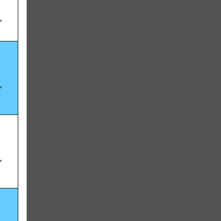
,
,
,