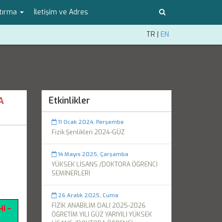
tırma
İletişim ve Adres
TR
|
EN
A
Etkinlikler
11 Ocak 2024, Perşembe
Fizik Şenlikleri 2024-GÜZ
14 Mayıs 2025, Çarşamba
YÜKSEK LİSANS /DOKTORA ÖĞRENCİ
SEMİNERLERİ
26 Aralık 2025, Cuma
FİZİK ANABİLİM DALI 2025-2026
Hİ –
ÖĞRETİM YILI GÜZ YARIYILI YÜKSEK