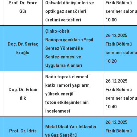
Prof. Dr. Emre
Ostwald
dönüşümleri ve
Fizik Bölümü
Gür
optik gaz sensörleri
seminer salonu
üretimi ve testleri
10.00
Çinko-oksit
26.12.2025
Nanoparçacıkların Yeşil
Doç. Dr. Sertaç
Fizik Bölümü
Sentez Yöntemi ile
Eroğlu
seminer salonu
Sentezlenmesi ve
10.20
Uygulama Alanları
Nadir toprak elementi
26.12.2025
katkılı amorf yapıların
Doç. Dr. Erkan
Fizik Bölümü
yüksek enerjili
İlik
seminer salonu
foton
etkileşimlerinin
10.40
incelenmesi
26.12.2025
Metal Oksit Yarıiletkenler
Prof. Dr. İdris
Fizik Bölümü
ve Gaz Sensörü