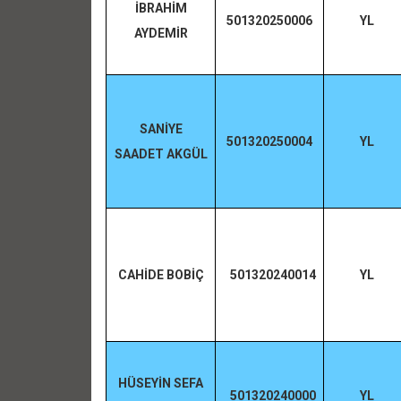
İBRAHİM
501320250006
YL
AYDEMİR
SANİYE
501320250004
YL
SAADET AKGÜL
CAHİDE BOBİÇ
501320240014
YL
HÜSEYİN SEFA
501320240000
YL