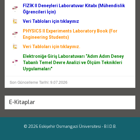
FİZİK II Deneyleri Laboratuvar Kitabı (Mühendislik
Öğrencileri İçin)
Veri Tabloları için tıklayınız
PHYSICS II Experiments Laboratory Book (For
Engineering Students)
Veri Tabloları için tıklayınız.
Elektroniğe Giriş Laboratuvarı “Adım Adım Deney
Tabanlı Temel Devre Analizi ve Ölçüm Teknikleri
Uygulamaları"
Son Güncelleme Tarihi: 9.07.2026
E-Kitaplar
© 2026 Eskişehir Osmangazi Üniversitesi -
B.İ.D.B.