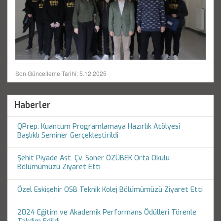
Son Güncelleme Tarihi: 5.12.2025
Haberler
QPrep: Kuantum Programlamaya Hazırlık Atölyesi
Başlıklı Seminer Gerçekleştirildi
Şehit Piyade Ast. Çv. Soner ÖZÜBEK Orta Okulu
Bölümümüzü Ziyaret Etti
Özel Eskişehir OSB Teknik Kolej Bölümümüzü Ziyaret Etti
2024 Eğitim ve Akademik Performans Ödülleri Törenle