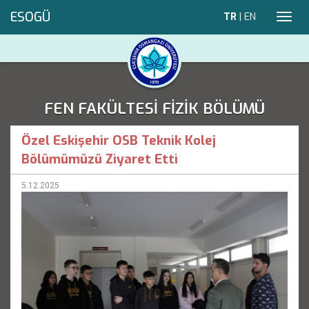
ESOGÜ
TR
|
EN
Toggl
navig
FEN FAKÜLTESİ FİZİK BÖLÜMÜ
Özel Eskişehir OSB Teknik Kolej
Bölümümüzü Ziyaret Etti
5.12.2025